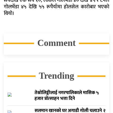
सयदेखि एक सय १०, लोकल गोलभेँडा ४० देखि ४५ र टनेल
गोलभेँडा ४५ देखि ५५ रूपैयाँमा होलसेल कारोबार भएको
थियो।
Comment
Trending
तेस्रोलिङ्गीलाई नगरपालिकाले मासिक ५
हजार प्रोत्साहन भत्ता दिने
सलमान खानको घर अगाडी गोली चलाउने २