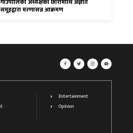
गाउँपालिका अध्यक्षका छाेरामाथि अज्ञात
समूहद्वारा मरणासन्न आक्रमण
Entertainment
nt
Opinion