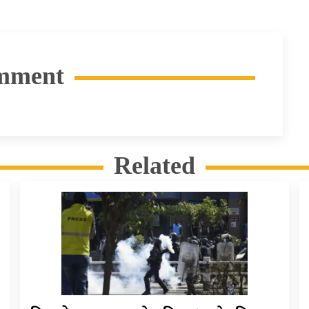
mment
Related