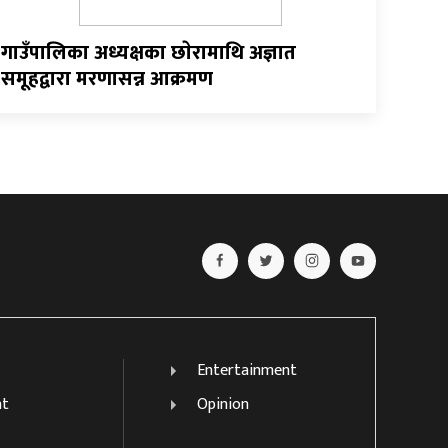
गाउँपालिका अध्यक्षका छाेरामाथि अज्ञात
समूहद्वारा मरणासन्न आक्रमण
Entertainment
nt
Opinion