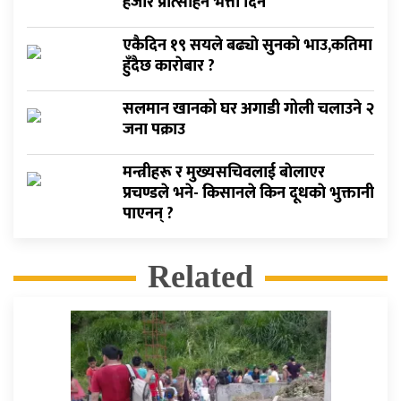
हजार प्रोत्साहन भत्ता दिने
एकैदिन १९ सयले बढ्याे सुनकाे भाउ,कतिमा
हुँदैछ काराेबार ?
सलमान खानको घर अगाडी गोली चलाउने २
जना पक्राउ
मन्त्रीहरू र मुख्यसचिवलाई बाेलाएर
प्रचण्डले भने- किसानले किन दूधकाे भुक्तानी
पाएनन् ?
Related