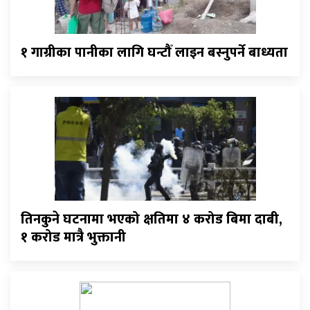
१ गाग्रीका पानीका लागि घन्टौँ लाइन बस्नुपर्ने बाध्यता
तिनकुने घटनामा भएको क्षतिमा ४ करोड बिमा दाबी,
१ करोड मात्रै भुक्तानी