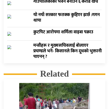
गाउँपालिकाको भवन बनाउन ६ करोड खर्च
यो नयाँ सरकार फतक्क कुहिएर झर्छ :गगन
थापा
कुटपिट आरोपमा शर्मिला वाइबा पक्राउ
मन्त्रीहरू र मुख्यसचिवलाई बाेलाएर
प्रचण्डले भने- किसानले किन दूधकाे भुक्तानी
पाएनन् ?
Related