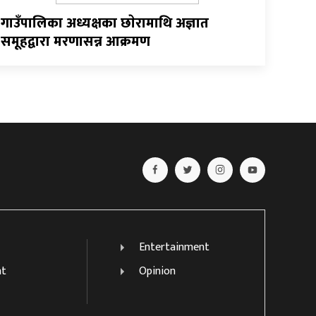
गाउँपालिका अध्यक्षका छाेरामाथि अज्ञात
समूहद्वारा मरणासन्न आक्रमण
Entertainment
nt
Opinion