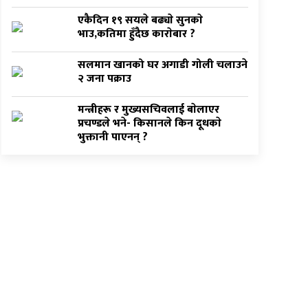
एकैदिन १९ सयले बढ्याे सुनकाे
भाउ,कतिमा हुँदैछ काराेबार ?
सलमान खानको घर अगाडी गोली चलाउने
२ जना पक्राउ
मन्त्रीहरू र मुख्यसचिवलाई बाेलाएर
प्रचण्डले भने- किसानले किन दूधकाे
भुक्तानी पाएनन् ?