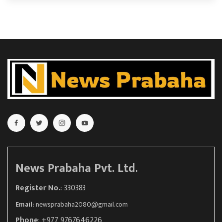
News Prabaha Pvt. Ltd.
Register No.
: 330383
Email
:
newsprabaha2080@gmail.com
Phone
: +977 9767646226