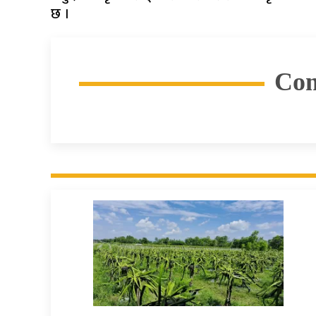
छ ।
Co