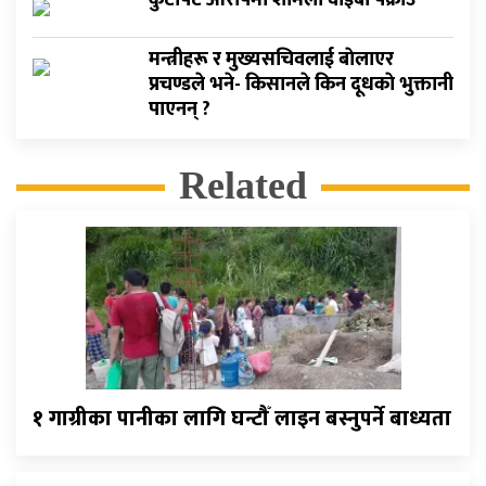
कुटपिट आरोपमा शर्मिला वाइबा पक्राउ
मन्त्रीहरू र मुख्यसचिवलाई बाेलाएर
प्रचण्डले भने- किसानले किन दूधकाे भुक्तानी
पाएनन् ?
Related
१ गाग्रीका पानीका लागि घन्टौँ लाइन बस्नुपर्ने बाध्यता