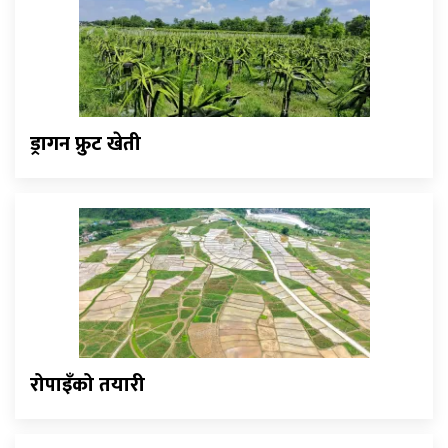
ड्रागन फ्रुट खेती
रोपाइँको तयारी