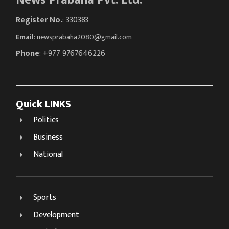
News Prabaha Pvt. Ltd.
Register No.
: 330383
Email
:
newsprabaha2080@gmail.com
Phone
: +977 9767646226
Quick LINKS
Politics
Business
National
Sports
Development