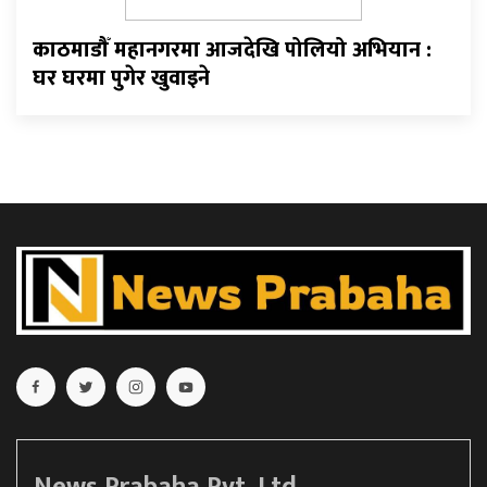
काठमाडौँ महानगरमा आजदेखि पोलियो अभियान :
घर घरमा पुगेर खुवाइने