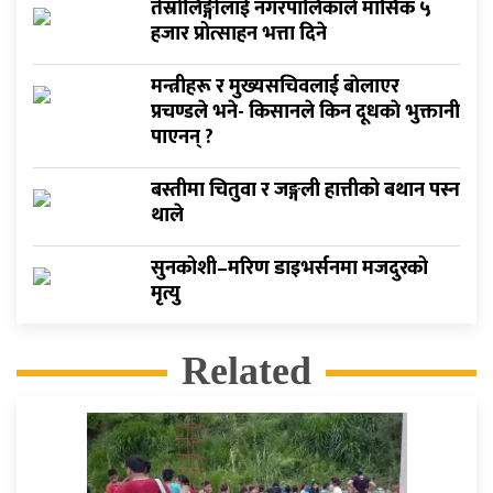
तेस्रोलिङ्गीलाई नगरपालिकाले मासिक ५
हजार प्रोत्साहन भत्ता दिने
मन्त्रीहरू र मुख्यसचिवलाई बाेलाएर
प्रचण्डले भने- किसानले किन दूधकाे भुक्तानी
पाएनन् ?
बस्तीमा चितुवा र जङ्गली हात्तीको बथान पस्न
थाले
सुनकोशी–मरिण डाइभर्सनमा मजदुरको
मृत्यु
Related