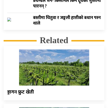
प्रचण्डले भने- किसानले किन दूधकाे भुक्तानी
पाएनन् ?
बस्तीमा चितुवा र जङ्गली हात्तीको बथान पस्न
थाले
Related
ड्रागन फ्रुट खेती