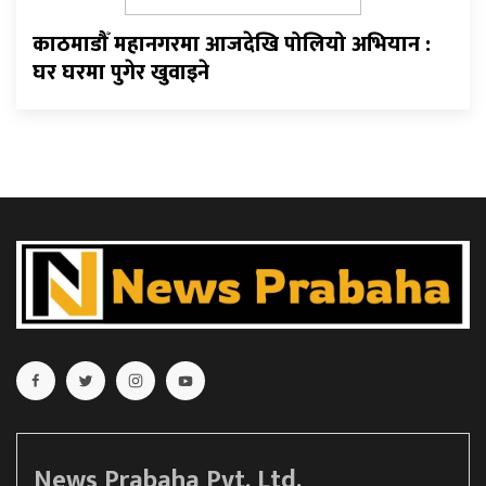
काठमाडौँ महानगरमा आजदेखि पोलियो अभियान :
घर घरमा पुगेर खुवाइने
News Prabaha Pvt. Ltd.