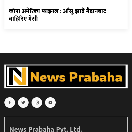
कोपा अमेरिका फाइनल : आँसु झार्दै मैदानबाट
बाहिरिए मेसी
News Prabaha Pvt. Ltd.