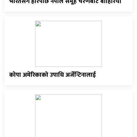
भारतसँग हारेपछि नेपाल समूह चरणबाटै बाहिरियो
कोपा अमेरिकाको उपाधि अर्जेन्टिनालाई