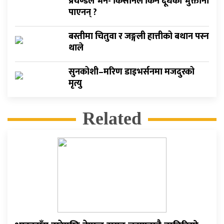
प्रचण्डले भने- किसानले किन दूधकाे भुक्तानी
पाएनन् ?
बस्तीमा चितुवा र जङ्गली हात्तीको बथान पस्न
थाले
सुनकोशी–मरिण डाइभर्सनमा मजदुरको
मृत्यु
Related